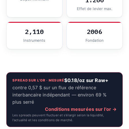
1:200
Effet de levier max.
2,110
2006
Instruments
Fondation
$0.18/oz sur Raw+
SPREAD SUR L'OR · MESURÉ
contre 0,57 $ sur un flux de référence
interbancaire indépendant — environ 69 %
plus serré
Conditions mesurées sur l'or →
Les spreads peuvent fluctuer et s'élargir selon la liquidité,
l'actualité et les conditions de marché.