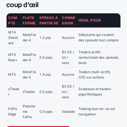
coup d'œil
COM
PLATE
SPREAD À
COMMI
IDÉAL POUR
PTE
FORME
PARTIR DE
SSION
MT4
MetaTra
Débutants qui veulent
Stand
1.2 pip
Aucune
der 4
des spreads tout compris
ard
$3.50 /
Traders actifs
MT4
MetaTra
0.0 pips
lot /
recherchant des spreads
Raw+
der 4
sens
bruts
MetaTra
Traders multi-actifs,
MT5
1.4 pip
Aucune
der 5
CFD sur actions
$3.50 /
cTrade
Scalpeurs et traders
cTrader
0.0 pips
lot /
r
algorithmiques
sens
Platefor
FxPro
Trading tout-en-un sur
me
0.0 pips
Variable
Edge
navigateur
FxPro