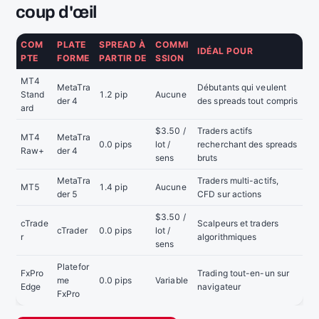
coup d'œil
COM
PLATE
SPREAD À
COMMI
IDÉAL POUR
PTE
FORME
PARTIR DE
SSION
MT4
MetaTra
Débutants qui veulent
Stand
1.2 pip
Aucune
der 4
des spreads tout compris
ard
$3.50 /
Traders actifs
MT4
MetaTra
0.0 pips
lot /
recherchant des spreads
Raw+
der 4
sens
bruts
MetaTra
Traders multi-actifs,
MT5
1.4 pip
Aucune
der 5
CFD sur actions
$3.50 /
cTrade
Scalpeurs et traders
cTrader
0.0 pips
lot /
r
algorithmiques
sens
Platefor
FxPro
Trading tout-en-un sur
me
0.0 pips
Variable
Edge
navigateur
FxPro