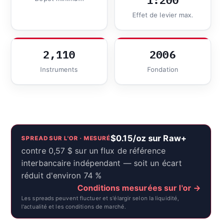
1:200
Effet de levier max.
2,110
2006
Instruments
Fondation
$0.15/oz sur Raw+
SPREAD SUR L'OR · MESURÉ
contre 0,57 $ sur un flux de référence
interbancaire indépendant — soit un écart
réduit d'environ 74 %
Conditions mesurées sur l'or →
Les spreads peuvent fluctuer et s'élargir selon la liquidité,
l'actualité et les conditions de marché.