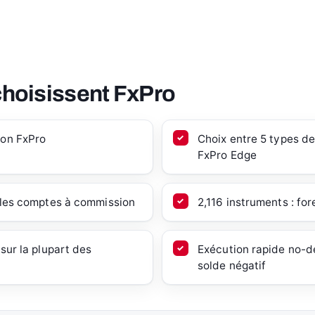
choisissent FxPro
lon FxPro
Choix entre 5 types d
FxPro Edge
r les comptes à commission
2,116 instruments : for
sur la plupart des
Exécution rapide no-de
solde négatif