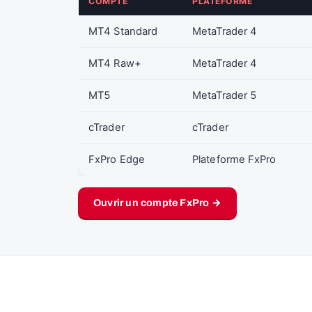
COMPTE
PLATEFORME
MT4 Standard
MetaTrader 4
MT4 Raw+
MetaTrader 4
MT5
MetaTrader 5
cTrader
cTrader
FxPro Edge
Plateforme FxPro
Ouvrir un compte FxPro →