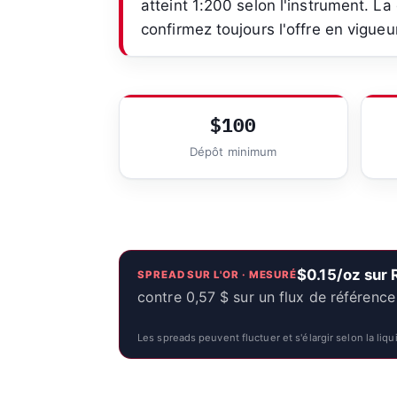
atteint 1:200 selon l'instrument. La 
confirmez toujours l'offre en vigueu
$100
Dépôt minimum
$0.15/oz sur
SPREAD SUR L'OR · MESURÉ
contre 0,57 $ sur un flux de référenc
Les spreads peuvent fluctuer et s'élargir selon la liqui