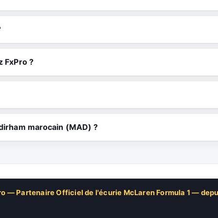
?
z FxPro ?
n dirham marocain (MAD) ?
o — Partenaire Officiel de l'écurie McLaren Formula 1 — dep