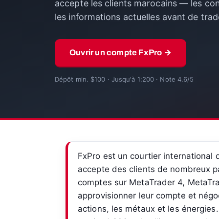
accepte les clients marocains — les con
les informations actuelles avant de trad
Ouvrir un compte FxPro →
Dépôt min. $100 · Jusqu'à 1:200 · Note 4.6/5
FxPro est un courtier international
accepte des clients de nombreux pa
comptes sur MetaTrader 4, MetaTrad
approvisionner leur compte et négoci
actions, les métaux et les énergies