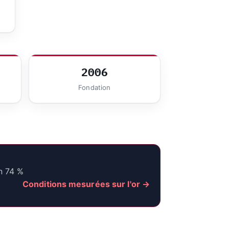
2006
Fondation
n 74 %
Conditions mesurées sur l'or →