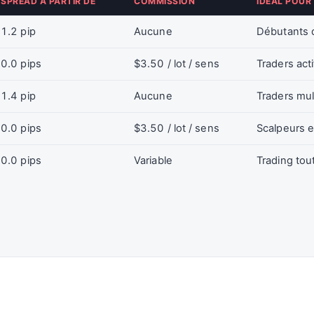
SPREAD À PARTIR DE
COMMISSION
IDÉAL POUR
1.2 pip
Aucune
Débutants q
0.0 pips
$3.50 / lot / sens
Traders act
1.4 pip
Aucune
Traders mul
0.0 pips
$3.50 / lot / sens
Scalpeurs e
0.0 pips
Variable
Trading tou